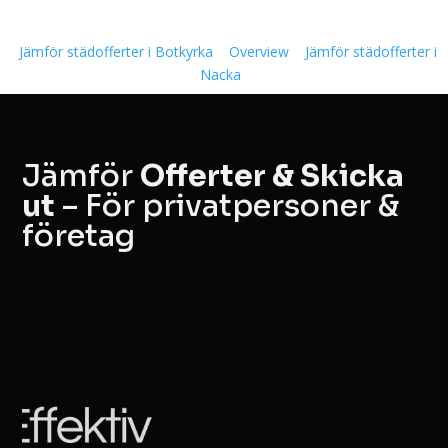
Jämför städofferter i Botkyrka
Overview
Jämför städofferter i
Nacka
Jämför
Offerter & Skicka
ut
– För privatpersoner &
företag