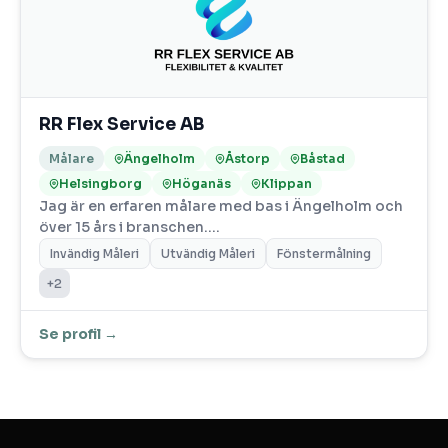
RR Flex Service AB
Målare
Ängelholm
Åstorp
Båstad
Helsingborg
Höganäs
Klippan
Jag är en erfaren målare med bas i Ängelholm och
över 15 års i branschen.…
Invändig Måleri
Utvändig Måleri
Fönstermålning
+2
Se profil →