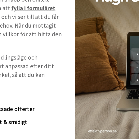
m att
fylla i formuläret
h vi ser till att du får
ehov. När du mottagit
 villkor för att hitta den
andlingsläge och
rt anpassad efter ditt
nkel, så att du kan
sade offerter
t & smidigt