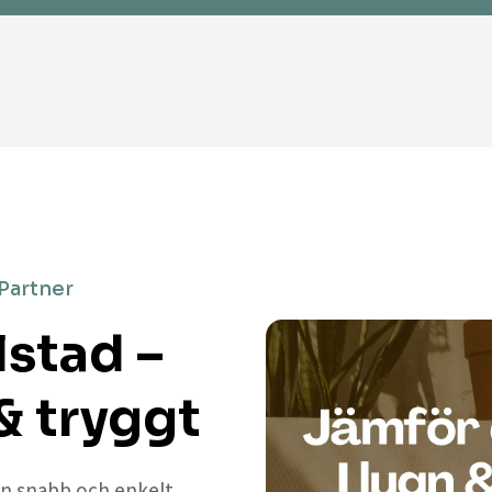
 Partner
lstad –
& tryggt
 en snabb och enkelt