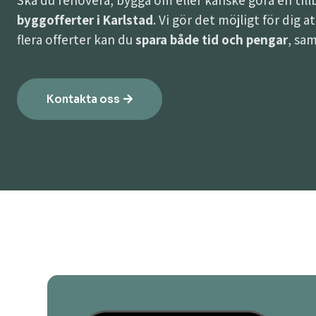
Ska du renovera, bygga om eller kanske göra en til
byggofferter i Karlstad
. Vi gör det möjligt för dig 
flera offerter kan du
spara både tid och pengar
, sam
Kontakta oss