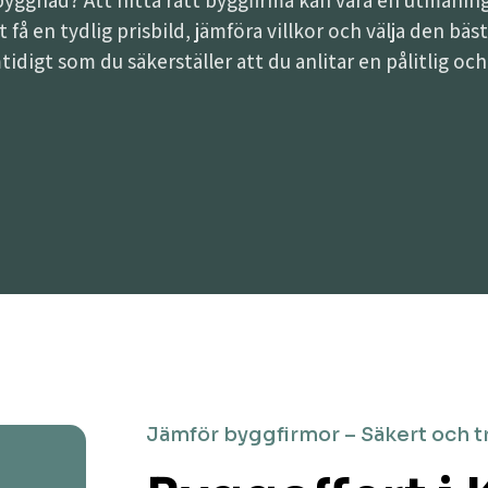
lbyggnad? Att hitta rätt byggfirma kan vara en utman
att få en tydlig prisbild, jämföra villkor och välja den b
tidigt som du säkerställer att du anlitar en pålitlig oc
Jämför byggfirmor – Säkert och t