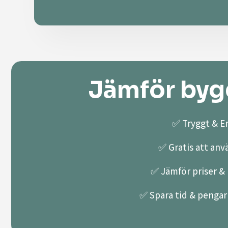
Jämför bygg
✅ Tryggt & En
✅ Gratis att anv
✅ Jämför priser & k
✅ Spara tid & pengar 