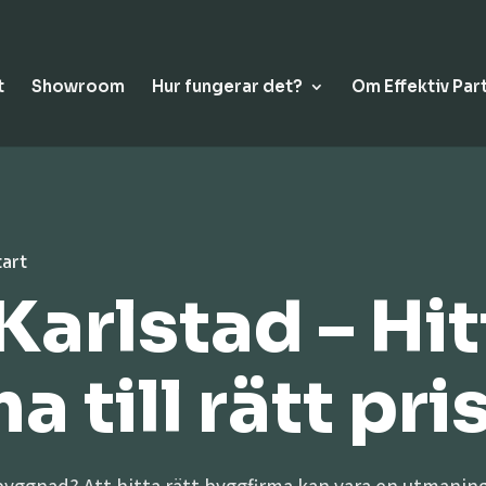
t
Showroom
Hur fungerar det?
Om Effektiv Par
tart
Karlstad – Hit
 till rätt pri