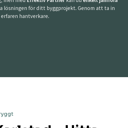
ing, men med
Effektiv Partner
kan du
enkelt jämföra
ästa lösningen för ditt byggprojekt. Genom att ta in
h erfaren hantverkare.
ryggt