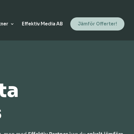
tner
Effektiv Media AB
Jämför Offerter!
ta
s