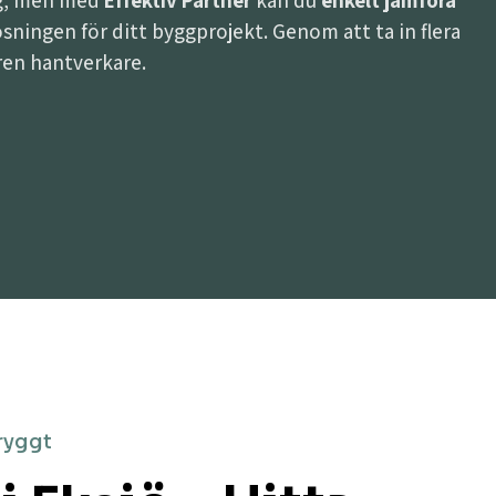
ing, men med
Effektiv Partner
kan du
enkelt jämföra
 lösningen för ditt byggprojekt. Genom att ta in flera
aren hantverkare.
ryggt