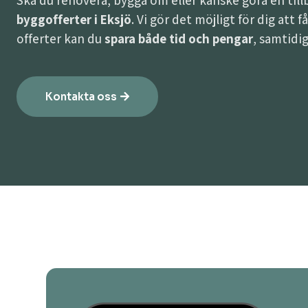
Ska du renovera, bygga om eller kanske göra en til
byggofferter i Eksjö
. Vi gör det möjligt för dig att 
offerter kan du
spara både tid och pengar
, samtidig
Kontakta oss