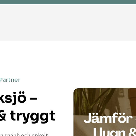
 Partner
ksjö –
& tryggt
 en snabb och enkelt