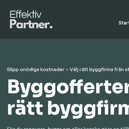
Star
Slipp onödiga kostnader – Välj rätt byggfirma från s
Byggofferter 
rätt byggfirma