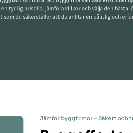
lbyggnad? Att hitta rätt byggfirma kan vara en utman
få en tydlig prisbild, jämföra villkor och välja den bästa
t som du säkerställer att du anlitar en pålitlig och erf
Jämför byggfirmor – Säkert och t