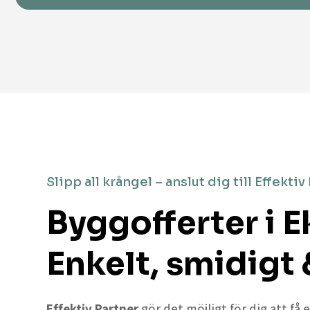
Slipp all krångel – anslut dig till Effektiv
Byggofferter i E
Enkelt, smidigt 
Effektiv Partner
gör det möjligt för dig att få