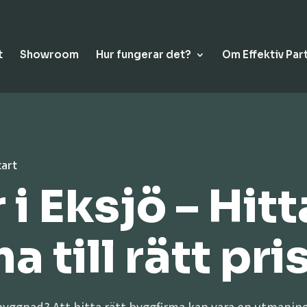
t
Showroom
Hur fungerar det?
Om Effektiv Par
tart
i Eksjö – Hitt
 till rätt pri