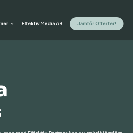
tner
Effektiv Media AB
Jämför Offerter!
a
s