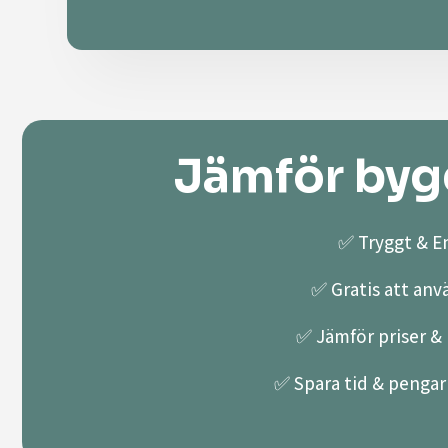
Jämför bygg
✅ Tryggt & En
✅ Gratis att anv
✅ Jämför priser & k
✅ Spara tid & pengar 