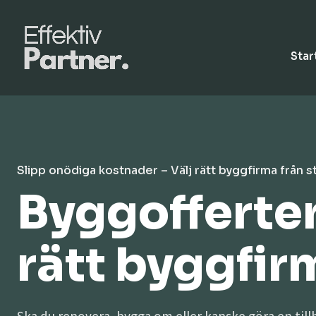
Star
Slipp onödiga kostnader – Välj rätt byggfirma från s
Byggofferter
rätt byggfirma