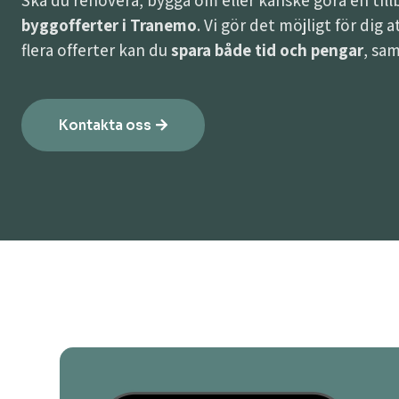
Ska du renovera, bygga om eller kanske göra en til
byggofferter i Tranemo
. Vi gör det möjligt för dig 
flera offerter kan du
spara både tid och pengar
, sam
Kontakta oss