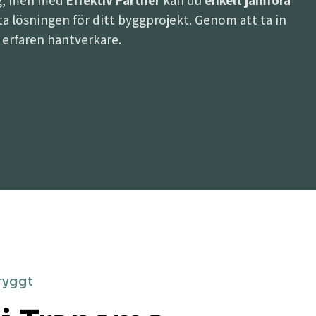
ing, men med
Effektiv Partner
kan du
enkelt jämföra
bästa lösningen för ditt byggprojekt. Genom att ta in
h erfaren hantverkare.
ryggt