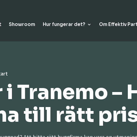
t
Showroom
Hur fungerar det?
Om Effektiv Par
tart
 i Tranemo – 
 till rätt pri