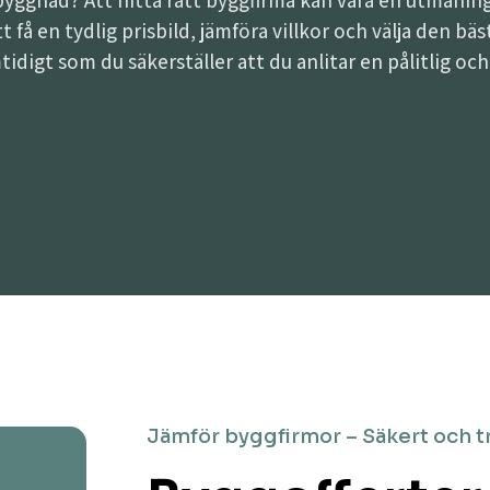
lbyggnad? Att hitta rätt byggfirma kan vara en utman
att få en tydlig prisbild, jämföra villkor och välja den 
tidigt som du säkerställer att du anlitar en pålitlig oc
Jämför byggfirmor – Säkert och t