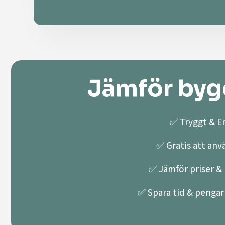
Jämför bygg
✅ Tryggt & En
✅ Gratis att anv
✅ Jämför priser & k
✅ Spara tid & pengar 