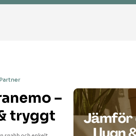
 Partner
Tranemo –
& tryggt
 en snabb och enkelt