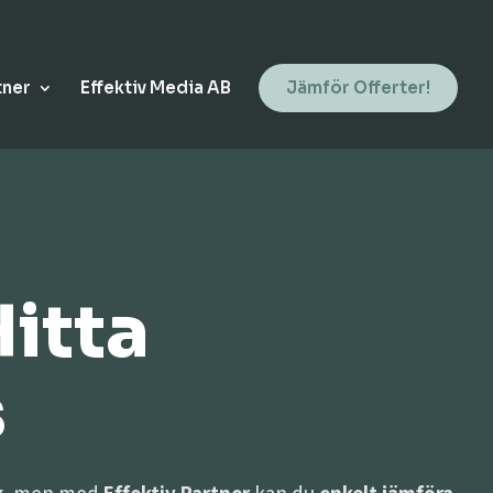
tner
Effektiv Media AB
Jämför Offerter!
Hitta
s